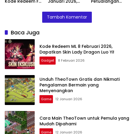
Kode Redeem FF
Januari 2026,
Petualangan
6 Januari 2026,
Cek Kode Masih
Seru dan
Coba Saja,
Berlaku
Menghibur
Tambah Komentar
Mungkin Dapat
Senjata Sultan
Gahar Gratis
Baca Juga
Kode Redeem ML 8 Februari 2026,
Dapatkan Skin Lady Dragon Luo Yi!
Gadget
8 Februari 2026
Unduh TheoTown Gratis dan Nikmati
Pengalaman Bermain yang
Menyenangkan
Game
12 Januari 2026
Cara Main TheoTown untuk Pemula yang
Mudah Dipahami
Game
12 Januari 2026