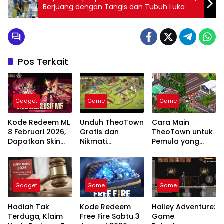
Berjuang dengan Tangis dan Tubuh Luka
Pos Terkait
Gadget
Game
Game
Kode Redeem ML
Unduh TheoTown
Cara Main
8 Februari 2026,
Gratis dan
TheoTown untuk
Dapatkan Skin
Nikmati
Pemula yang
Lady Dragon Luo
Pengalaman
Mudah Dipahami
Yi!
Bermain yang
Menyenangkan
Gadget
Game
Game
Hadiah Tak
Kode Redeem
Hailey Adventure:
Terduga, Klaim
Free Fire Sabtu 3
Game