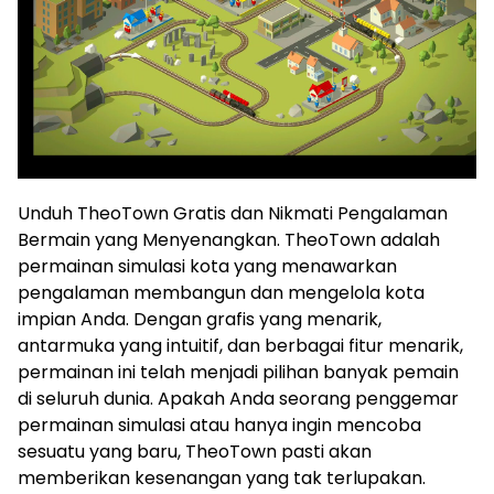
Unduh TheoTown Gratis dan Nikmati Pengalaman
Bermain yang Menyenangkan. TheoTown adalah
permainan simulasi kota yang menawarkan
pengalaman membangun dan mengelola kota
impian Anda. Dengan grafis yang menarik,
antarmuka yang intuitif, dan berbagai fitur menarik,
permainan ini telah menjadi pilihan banyak pemain
di seluruh dunia. Apakah Anda seorang penggemar
permainan simulasi atau hanya ingin mencoba
sesuatu yang baru, TheoTown pasti akan
memberikan kesenangan yang tak terlupakan.