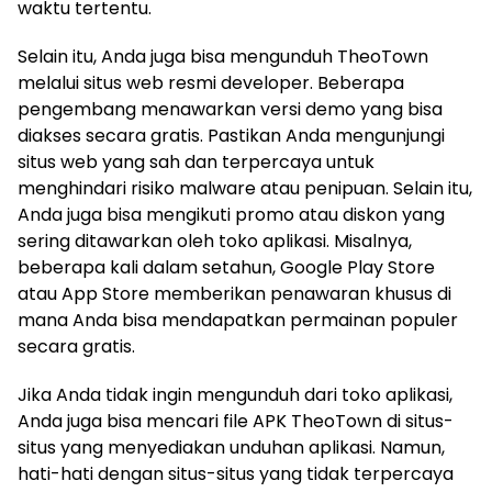
waktu tertentu.
Selain itu, Anda juga bisa mengunduh TheoTown
melalui situs web resmi developer. Beberapa
pengembang menawarkan versi demo yang bisa
diakses secara gratis. Pastikan Anda mengunjungi
situs web yang sah dan terpercaya untuk
menghindari risiko malware atau penipuan. Selain itu,
Anda juga bisa mengikuti promo atau diskon yang
sering ditawarkan oleh toko aplikasi. Misalnya,
beberapa kali dalam setahun, Google Play Store
atau App Store memberikan penawaran khusus di
mana Anda bisa mendapatkan permainan populer
secara gratis.
Jika Anda tidak ingin mengunduh dari toko aplikasi,
Anda juga bisa mencari file APK TheoTown di situs-
situs yang menyediakan unduhan aplikasi. Namun,
hati-hati dengan situs-situs yang tidak terpercaya