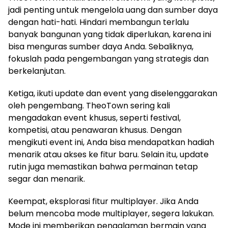
jadi penting untuk mengelola uang dan sumber daya
dengan hati-hati. Hindari membangun terlalu
banyak bangunan yang tidak diperlukan, karena ini
bisa menguras sumber daya Anda. Sebaliknya,
fokuslah pada pengembangan yang strategis dan
berkelanjutan.
Ketiga, ikuti update dan event yang diselenggarakan
oleh pengembang. TheoTown sering kali
mengadakan event khusus, seperti festival,
kompetisi, atau penawaran khusus. Dengan
mengikuti event ini, Anda bisa mendapatkan hadiah
menarik atau akses ke fitur baru. Selain itu, update
rutin juga memastikan bahwa permainan tetap
segar dan menarik.
Keempat, eksplorasi fitur multiplayer. Jika Anda
belum mencoba mode multiplayer, segera lakukan.
Mode ini memberikan pengalaman bermain yang