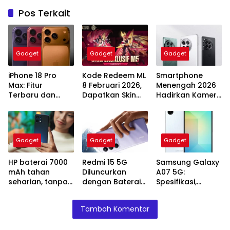
Pos Terkait
Gadget
Gadget
Gadget
iPhone 18 Pro
Kode Redeem ML
Smartphone
Max: Fitur
8 Februari 2026,
Menengah 2026
Terbaru dan
Dapatkan Skin
Hadirkan Kamera
Harga yang
Lady Dragon Luo
Periskop dan
Menggoda
Yi!
Layar 144Hz
Gadget
Gadget
Gadget
HP baterai 7000
Redmi 15 5G
Samsung Galaxy
mAh tahan
Diluncurkan
A07 5G:
seharian, tanpa
dengan Baterai
Spesifikasi,
power bank!
7000 mAh dan
Harga, dan
Layar 6,9 Inci
Keunggulan
Tambah Komentar
yang Harus
Diketahui