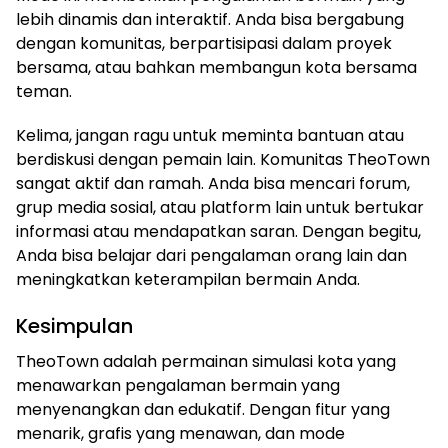
lebih dinamis dan interaktif. Anda bisa bergabung
dengan komunitas, berpartisipasi dalam proyek
bersama, atau bahkan membangun kota bersama
teman.
Kelima, jangan ragu untuk meminta bantuan atau
berdiskusi dengan pemain lain. Komunitas TheoTown
sangat aktif dan ramah. Anda bisa mencari forum,
grup media sosial, atau platform lain untuk bertukar
informasi atau mendapatkan saran. Dengan begitu,
Anda bisa belajar dari pengalaman orang lain dan
meningkatkan keterampilan bermain Anda.
Kesimpulan
TheoTown adalah permainan simulasi kota yang
menawarkan pengalaman bermain yang
menyenangkan dan edukatif. Dengan fitur yang
menarik, grafis yang menawan, dan mode