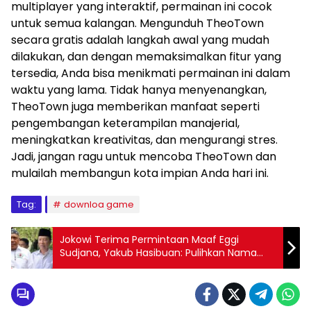
multiplayer yang interaktif, permainan ini cocok
untuk semua kalangan. Mengunduh TheoTown
secara gratis adalah langkah awal yang mudah
dilakukan, dan dengan memaksimalkan fitur yang
tersedia, Anda bisa menikmati permainan ini dalam
waktu yang lama. Tidak hanya menyenangkan,
TheoTown juga memberikan manfaat seperti
pengembangan keterampilan manajerial,
meningkatkan kreativitas, dan mengurangi stres.
Jadi, jangan ragu untuk mencoba TheoTown dan
mulailah membangun kota impian Anda hari ini.
Tag:
downloa game
Jokowi Terima Permintaan Maaf Eggi
Sudjana, Yakub Hasibuan: Pulihkan Nama
Baik