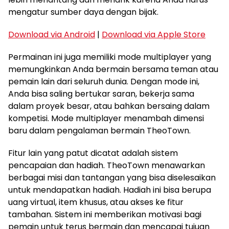
mengatur sumber daya dengan bijak.
Download via Android
|
Download via Apple Store
Permainan ini juga memiliki mode multiplayer yang
memungkinkan Anda bermain bersama teman atau
pemain lain dari seluruh dunia. Dengan mode ini,
Anda bisa saling bertukar saran, bekerja sama
dalam proyek besar, atau bahkan bersaing dalam
kompetisi. Mode multiplayer menambah dimensi
baru dalam pengalaman bermain TheoTown.
Fitur lain yang patut dicatat adalah sistem
pencapaian dan hadiah. TheoTown menawarkan
berbagai misi dan tantangan yang bisa diselesaikan
untuk mendapatkan hadiah. Hadiah ini bisa berupa
uang virtual, item khusus, atau akses ke fitur
tambahan. Sistem ini memberikan motivasi bagi
pemain untuk terus bermain dan mencapai tujuan