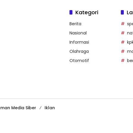
Kategori
La
Berita
sp
Nasional
na
Informasi
kp
Olahraga
mob
Otomotif
be
man Media Siber
Iklan