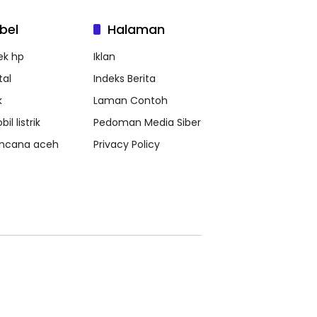
bel
Halaman
ek hp
Iklan
tal
Indeks Berita
k
Laman Contoh
il listrik
Pedoman Media Siber
ncana aceh
Privacy Policy