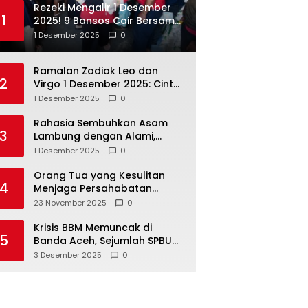
Rezeki Mengalir 1 Desember
1
2025! 9 Bansos Cair Bersama:
PKH, BPNT, dan KKS Mandiri
1 Desember 2025
0
Double
Ramalan Zodiak Leo dan
2
Virgo 1 Desember 2025: Cinta,
Karir, Kesehatan, dan
1 Desember 2025
0
Keuangan
Rahasia Sembuhkan Asam
3
Lambung dengan Alami,
Nomor 4 Disalahpahami
1 Desember 2025
0
Orang Tua yang Kesulitan
4
Menjaga Persahabatan
Biasanya Lakukan 8 Hal Ini
23 November 2025
0
Tanpa Sadar
Krisis BBM Memuncak di
5
Banda Aceh, Sejumlah SPBU
Tutup Total
3 Desember 2025
0