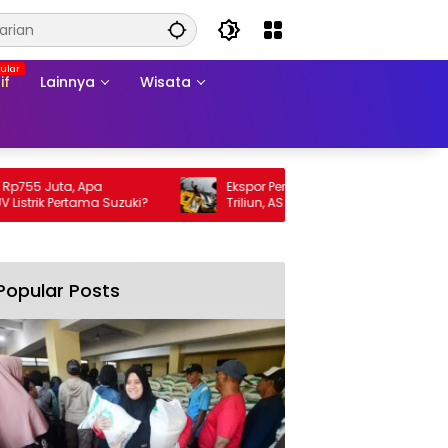
if
Lainnya
Wisata
5 Juta, Apa
Ekspor Perikanan 2025 Tembus Rp105
ik Pertama Suzuki?
Triliun, AS Jadi Pasar Utama
Popular Posts