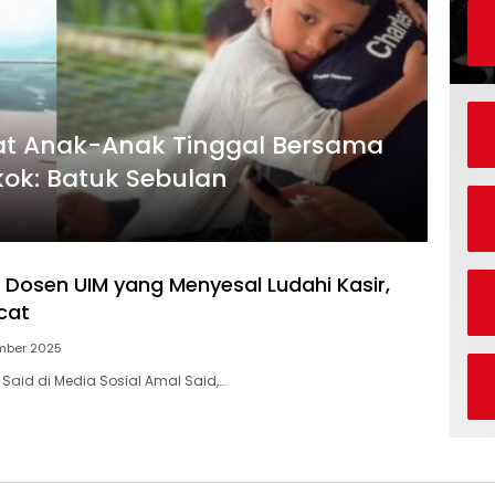
ihat Anak-Anak Tinggal Bersama
kok: Batuk Sebulan
Dosen UIM yang Menyesal Ludahi Kasir,
cat
mber 2025
Said di Media Sosial Amal Said,…