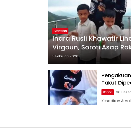
Selebriti
Inara Rusli Khawatir L
Virgoun, Soroti Asap Ro
5 Februari 2026
Pengakuan 
Takut Dipe
Berita
30 Dese
Kehadiran Amal 