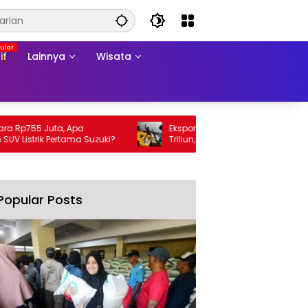
if
Lainnya
Wisata
p755 Juta, Apa
Ekspor Perikanan 2025 Tembus Rp105
strik Pertama Suzuki?
Triliun, AS Jadi Pasar Utama
Popular Posts