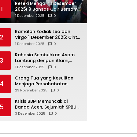
Rezeki Mengalir 1 Desember
1
2025! 9 Bansos Cair Bersama:
PKH, BPNT, dan KKS Mandiri
1 Desember 2025
0
Double
Ramalan Zodiak Leo dan
2
Virgo 1 Desember 2025: Cinta,
Karir, Kesehatan, dan
1 Desember 2025
0
Keuangan
Rahasia Sembuhkan Asam
3
Lambung dengan Alami,
Nomor 4 Disalahpahami
1 Desember 2025
0
Orang Tua yang Kesulitan
4
Menjaga Persahabatan
Biasanya Lakukan 8 Hal Ini
23 November 2025
0
Tanpa Sadar
Krisis BBM Memuncak di
5
Banda Aceh, Sejumlah SPBU
Tutup Total
3 Desember 2025
0