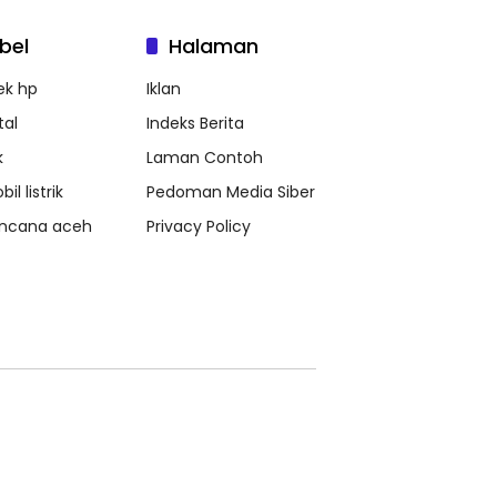
bel
Halaman
ek hp
Iklan
tal
Indeks Berita
k
Laman Contoh
il listrik
Pedoman Media Siber
ncana aceh
Privacy Policy