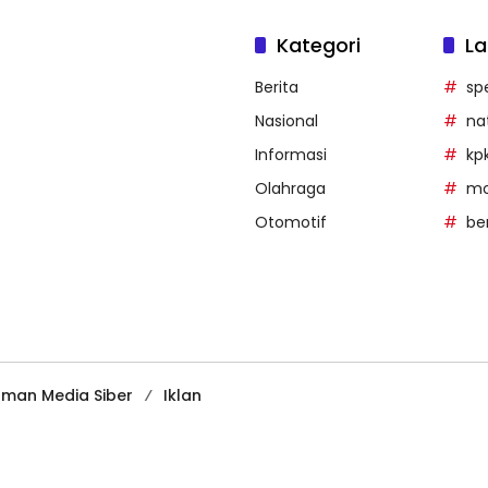
Kategori
La
Berita
sp
Nasional
na
Informasi
kp
Olahraga
mob
Otomotif
be
man Media Siber
Iklan