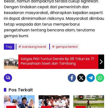
besar, namun dampaknya terasa cukup signifikan.
Dengan tindakan cepat dari pemerintah dan
kesadaran masyarakat, diharapkan kejadian seperti
ini dapat diminimalkan risikonya. Masyarakat diimbau
tetap waspada dan terus memperbarui
pengetahuan tentang bencana alam, terutama
gempa bumi.
Tag:
bandung barat
gempa terkini
Satgas PKH Tuntut Denda Rp 38 Triliun ke 71
Perusahaan Sawit dan Tambang
Pos Terkait