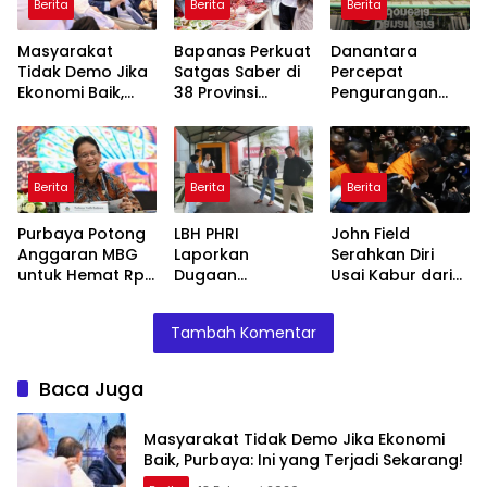
Berita
Berita
Berita
Masyarakat
Bapanas Perkuat
Danantara
Tidak Demo Jika
Satgas Saber di
Percepat
Ekonomi Baik,
38 Provinsi
Pengurangan
Purbaya: Ini yang
Jelang Ramadan
BUMN, Pangkas
Terjadi Sekarang!
Belasan Anak
Usaha TLKM dan
SMGR
Berita
Berita
Berita
Purbaya Potong
LBH PHRI
John Field
Anggaran MBG
Laporkan
Serahkan Diri
untuk Hemat Rp
Dugaan
Usai Kabur dari
135 Triliun,
Malpraktik, RSUD
OTT KPK di Bea
Dialihkan ke
Doris Sylvanus
Cukai
Tambah Komentar
Prioritas
Janjikan
Mendesak
Investigasi
Baca Juga
Masyarakat Tidak Demo Jika Ekonomi
Baik, Purbaya: Ini yang Terjadi Sekarang!