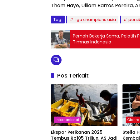
Thom Haye, Ulliam Barros Pereira, 
Tag:
liga champions asia
pers
Pernah Bekerja Sama, Pelatih P
Timnas Indonesia
Pos Terkait
Internasional
Olahr
Ekspor Perikanan 2025
Stella 
Tembus Rp105 Triliun, AS Jadi
Kembali