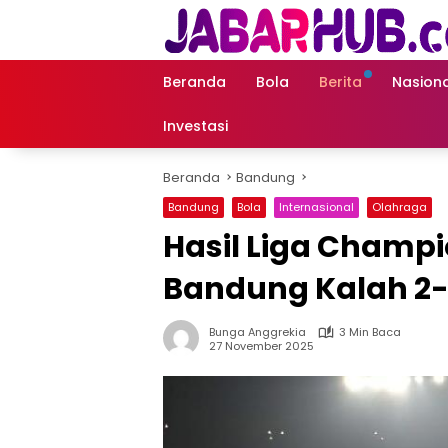
Langsung
ke
konten
Beranda
Bola
Berita
Nasiona
Investasi
Beranda
Bandung
Bandung
Bola
Internasional
Olahraga
Hasil Liga Champio
Bandung Kalah 2-3 
Bunga Anggrekia
3 Min Baca
27 November 2025