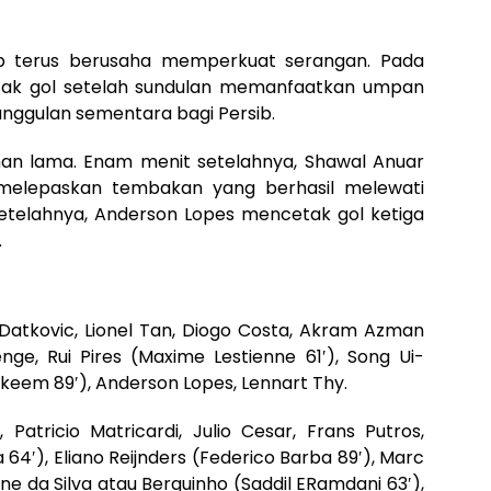
sib terus berusaha memperkuat serangan. Pada
tak gol setelah sundulan memanfaatkan umpan
unggulan sementara bagi Persib.
han lama. Enam menit setelahnya, Shawal Anuar
melepaskan tembakan yang berhasil melewati
setelahnya, Anderson Lopes mencetak gol ketiga
.
 Datkovic, Lionel Tan, Diogo Costa, Akram Azman
enge, Rui Pires (Maxime Lestienne 61′), Song Ui-
keem 89′), Anderson Lopes, Lennart Thy.
Patricio Matricardi, Julio Cesar, Frans Putros,
4′), Eliano Reijnders (Federico Barba 89′), Marc
gne da Silva atau Berguinho (Saddil ERamdani 63′),