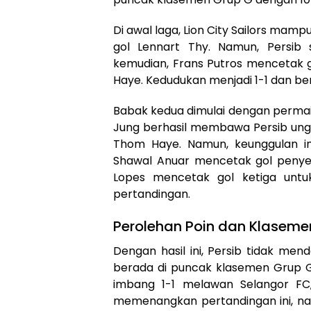
Di awal laga, Lion City Sailors mamp
gol Lennart Thy. Namun, Persib
kemudian, Frans Putros mencetak 
Haye. Kedudukan menjadi 1-1 dan be
Babak kedua dimulai dengan permai
Jung berhasil membawa Persib ung
Thom Haye. Namun, keunggulan in
Shawal Anuar mencetak gol penye
Lopes mencetak gol ketiga untuk 
pertandingan.
Perolehan Poin dan Klaseme
Dengan hasil ini, Persib tidak m
berada di puncak klasemen Grup G
imbang 1-1 melawan Selangor FC, j
memenangkan pertandingan ini, nai