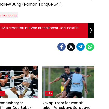
Andrew Jung (Ramon Tanque 64′).
ib bandung
SIM Komentari Isu Van Bronckhorst Jadi Pelatih
aga
Bola
Hemetsberger
Rekap Transfer Pemain
, Incar Dua Sabuk
Lokal: Persebaya Surabaya