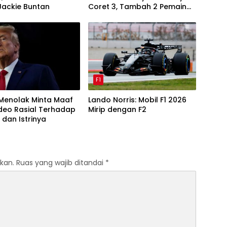
Jackie Buntan
Coret 3, Tambah 2 Pemain
Baru era Tavares
F1
Menolak Minta Maaf
Lando Norris: Mobil F1 2026
deo Rasial Terhadap
Mirip dengan F2
dan Istrinya
kan.
Ruas yang wajib ditandai
*