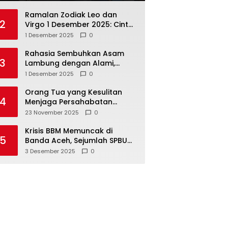
Ramalan Zodiak Leo dan
2
Virgo 1 Desember 2025: Cinta,
Karir, Kesehatan, dan
1 Desember 2025
0
Keuangan
Rahasia Sembuhkan Asam
3
Lambung dengan Alami,
Nomor 4 Disalahpahami
1 Desember 2025
0
Orang Tua yang Kesulitan
4
Menjaga Persahabatan
Biasanya Lakukan 8 Hal Ini
23 November 2025
0
Tanpa Sadar
Krisis BBM Memuncak di
5
Banda Aceh, Sejumlah SPBU
Tutup Total
3 Desember 2025
0