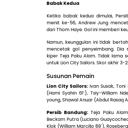
Babak Kedua
Ketika babak kedua dimulai, Per
menit ke-56, Andrew Jung mence
dari Thom Haye. Gol ini memberi ke
Namun, keunggulan ini tidak berta
mencetak gol penyeimbang. Dia 
kiper Teja Paku Alam. Tidak lama 
untuk Lion City Sailors. Skor akhir 3-2
Susunan Pemain
Lion City Sailors:
Ivan Susak, Toni
(Hami Syahin 61′), Tsiy-William Nd
young, Shawal Anuar (Abdul Rasaq A
Persib Bandung:
Teja Paku Alam, 
Beckam Putra (Luciano Guaycochea 6
Klok (William Marcilio 89′), Roseber