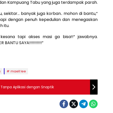
an Kampuang Tabu yang juga terdampak parah.
sekitar… banyak juga korban.. mohon di bantu,”
ggapi dengan penuh kepedulian dan menegaskan
 itu.
kesana tapi akses masi ga bisa!!” jawabnya.
ANTU SAYA!!!!!!!!!!”
a
maell lee
Tanpa Aplikasi dengan Snaptik