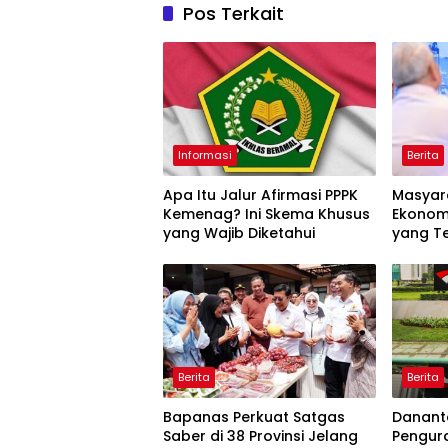
Pos Terkait
Informasi
Berita
Apa Itu Jalur Afirmasi PPPK
Masyar
Kemenag? Ini Skema Khusus
Ekonomi
yang Wajib Diketahui
yang Te
Berita
Berita
Bapanas Perkuat Satgas
Danant
Saber di 38 Provinsi Jelang
Pengur