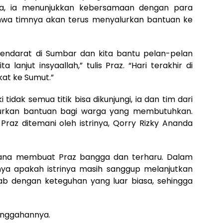
a, ia menunjukkan kebersamaan dengan para
hwa timnya akan terus menyalurkan bantuan ke
mendarat di Sumbar dan kita bantu pelan-pelan
 lanjut insyaallah,” tulis Praz. “Hari terakhir di
at ke Sumut.”
dak semua titik bisa dikunjungi, ia dan tim dari
urkan bantuan bagi warga yang membutuhkan.
Praz ditemani oleh istrinya, Qorry Rizky Ananda
encana membuat Praz bangga dan terharu. Dalam
nya apakah istrinya masih sanggup melanjutkan
ab dengan keteguhan yang luar biasa, sehingga
 unggahannya.