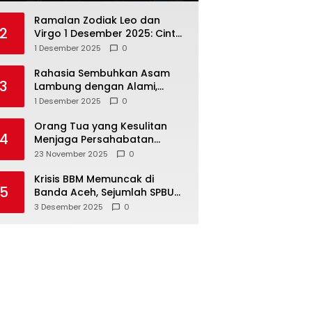
Ramalan Zodiak Leo dan
2
Virgo 1 Desember 2025: Cinta,
Karir, Kesehatan, dan
1 Desember 2025
0
Keuangan
Rahasia Sembuhkan Asam
3
Lambung dengan Alami,
Nomor 4 Disalahpahami
1 Desember 2025
0
Orang Tua yang Kesulitan
4
Menjaga Persahabatan
Biasanya Lakukan 8 Hal Ini
23 November 2025
0
Tanpa Sadar
Krisis BBM Memuncak di
5
Banda Aceh, Sejumlah SPBU
Tutup Total
3 Desember 2025
0