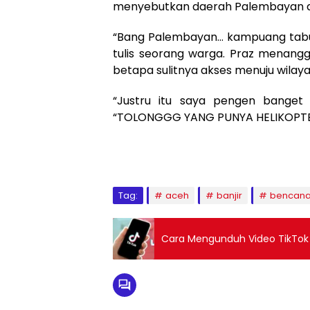
menyebutkan daerah Palembayan d
“Bang Palembayan… kampuang tabu, 
tulis seorang warga. Praz menan
betapa sulitnya akses menuju wilayah
“Justru itu saya pengen banget 
“TOLONGGG YANG PUNYA HELIKOPTER B
Tag:
aceh
banjir
bencan
Cara Mengunduh Video TikTok 