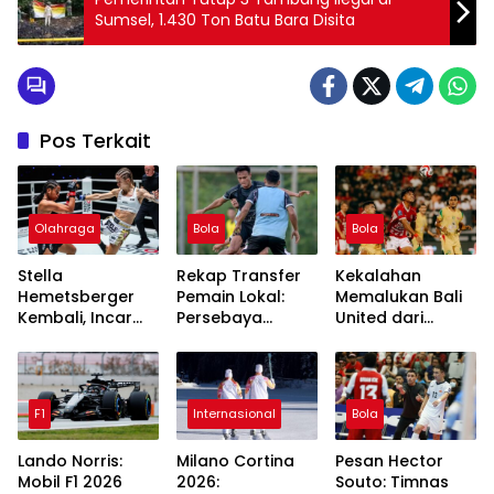
Sumsel, 1.430 Ton Batu Bara Disita
Pos Terkait
Olahraga
Bola
Bola
Stella
Rekap Transfer
Kekalahan
Hemetsberger
Pemain Lokal:
Memalukan Bali
Kembali, Incar
Persebaya
United dari
Dua Sabuk
Surabaya Coret
Persebaya
Lawan Jackie
3, Tambah 2
Surabaya: 3
Buntan
Pemain Baru era
Fakta yang
Tavares
Menggemparkan
F1
Internasional
Bola
Lando Norris:
Milano Cortina
Pesan Hector
Mobil F1 2026
2026:
Souto: Timnas