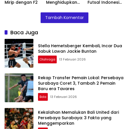
Mirip dengan F2
Menghidupkan
Futsal Indonesia
Olimpiade
Bisa Ciptakan
dengan Sistem
Sejarah Jika
Tambah Komentar
Multi-Tuan
Kalahkan
Rumah
Jepang!
Baca Juga
Stella Hemetsberger Kembali, Incar Dua
Sabuk Lawan Jackie Buntan
Olahraga
13 Februari 2026
Rekap Transfer Pemain Lokal: Persebaya
Surabaya Coret 3, Tambah 2 Pemain
Baru era Tavares
Bola
13 Februari 2026
Kekalahan Memalukan Bali United dari
Persebaya Surabaya: 3 Fakta yang
Menggemparkan