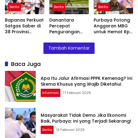
Berita
Berita
Berita
Bapanas Perkuat
Danantara
Purbaya Potong
Satgas Saber di
Percepat
Anggaran MBG
38 Provinsi
Pengurangan
untuk Hemat Rp
Jelang Ramadan
BUMN, Pangkas
135 Triliun,
Belasan Anak
Dialihkan ke
Tambah Komentar
Usaha TLKM dan
Prioritas
SMGR
Mendesak
Baca Juga
Apa Itu Jalur Afirmasi PPPK Kemenag? Ini
Skema Khusus yang Wajib Diketahui
Informasi
17 Februari 2026
Masyarakat Tidak Demo Jika Ekonomi
Baik, Purbaya: Ini yang Terjadi Sekarang!
Berita
13 Februari 2026