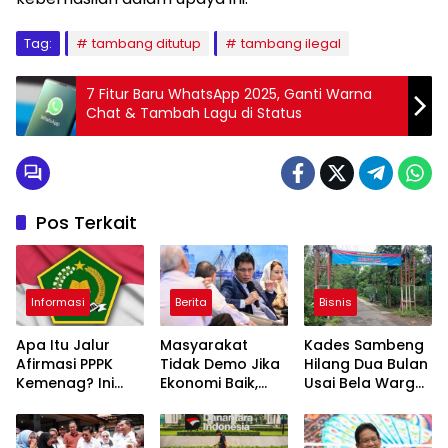
Tag:
tambang ditutup
tambang ilegal
7 Fitur Baru WhatsApp 2025, Ganti Warna
Chat & Tambah Lagu di Status
Pos Terkait
Informasi
Berita
Bisnis
Apa Itu Jalur
Masyarakat
Kades Sambeng
Afirmasi PPPK
Tidak Demo Jika
Hilang Dua Bulan
Kemenag? Ini
Ekonomi Baik,
Usai Bela Warga
Skema Khusus
Purbaya: Ini yang
Tolak Tambang
yang Wajib
Terjadi Sekarang!
Diketahui