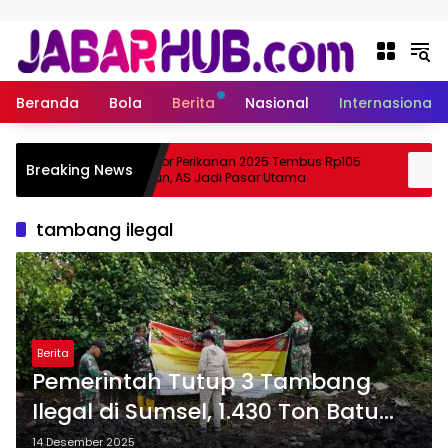
Langsung ke konten
Beranda
Bola
Berita
Nasional
Internasional
Ekspor Perikanan 2025 Tembus Rp105
A
Breaking News
Suzuki?
Triliun, AS Jadi Pasar Utama
tambang ilegal
Berita
Pemerintah Tutup 3 Tambang
Ilegal di Sumsel, 1.430 Ton Batu
Bara Disita
14 Desember 2025