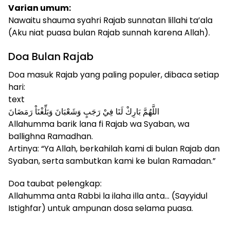
Varian umum:
Nawaitu shauma syahri Rajab sunnatan lillahi ta’ala
(Aku niat puasa bulan Rajab sunnah karena Allah).
Doa Bulan Rajab
Doa masuk Rajab yang paling populer, dibaca setiap
hari:
text
اللَّهُمَّ بَارِكْ لَنَا فِيْ رَجَبٍ وَشَعْبَانَ وَبَلِّغْنَاْ رَمَضَانَ
Allahumma barik lana fi Rajab wa Syaban, wa
ballighna Ramadhan.
Artinya: “Ya Allah, berkahilah kami di bulan Rajab dan
Syaban, serta sambutkan kami ke bulan Ramadan.”
Doa taubat pelengkap:
Allahumma anta Rabbi la ilaha illa anta… (Sayyidul
Istighfar) untuk ampunan dosa selama puasa.