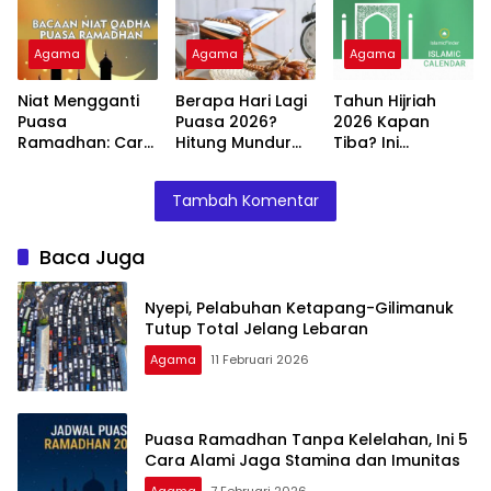
dan Imunitas
Agama
Agama
Agama
Niat Mengganti
Berapa Hari Lagi
Tahun Hijriah
Puasa
Puasa 2026?
2026 Kapan
Ramadhan: Cara
Hitung Mundur
Tiba? Ini
Melakukan dan
Ramadhan
Perhitungan dan
Syarat yang
Tahun Ini
Artinya bagi
Tambah Komentar
Harus Diketahui
Umat Islam
Baca Juga
Nyepi, Pelabuhan Ketapang-Gilimanuk
Tutup Total Jelang Lebaran
Agama
11 Februari 2026
Puasa Ramadhan Tanpa Kelelahan, Ini 5
Cara Alami Jaga Stamina dan Imunitas
Agama
7 Februari 2026