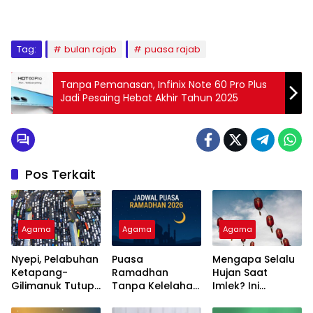
Tag:
bulan rajab
puasa rajab
Tanpa Pemanasan, Infinix Note 60 Pro Plus
Jadi Pesaing Hebat Akhir Tahun 2025
Pos Terkait
Agama
Agama
Agama
Nyepi, Pelabuhan
Puasa
Mengapa Selalu
Ketapang-
Ramadhan
Hujan Saat
Gilimanuk Tutup
Tanpa Kelelahan,
Imlek? Ini
Total Jelang
Ini 5 Cara Alami
Penjelasan Ilmiah
Lebaran
Jaga Stamina
dan Maknanya