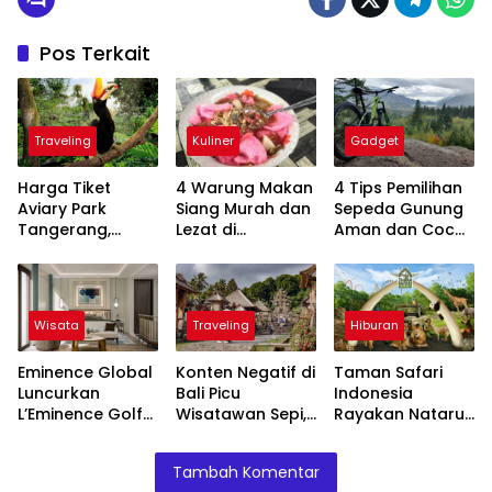
Pos Terkait
Traveling
Kuliner
Gadget
Harga Tiket
4 Warung Makan
4 Tips Pemilihan
Aviary Park
Siang Murah dan
Sepeda Gunung
Tangerang,
Lezat di
Aman dan Cocok
Promo B4G5
Pangandaran,
untuk Hiking dan
Tahun Baru 2026
Ada Soto
Ekowisata
Jarkomi hingga
Nasi Timbel
Wisata
Traveling
Hiburan
Eminence Global
Konten Negatif di
Taman Safari
Luncurkan
Bali Picu
Indonesia
L’Eminence Golf
Wisatawan Sepi,
Rayakan Nataru
& Resort
Ini Dampaknya
2026 dengan
Lembang, Hotel
pada Pariwisata
Wisata Menarik,
Tambah Komentar
Bintang Lima
Lokal
Ini Daftarnya