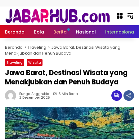
Langsung ke konten
Beranda
Bola
Berita
Nasional
Internasional
Beranda
Traveling
Jawa Barat, Destinasi Wisata yang
Menakjubkan dan Penuh Budaya
Traveling
Wisata
Jawa Barat, Destinasi Wisata yang
Menakjubkan dan Penuh Budaya
Bunga Anggrekia
3 Min Baca
2 Desember 2025