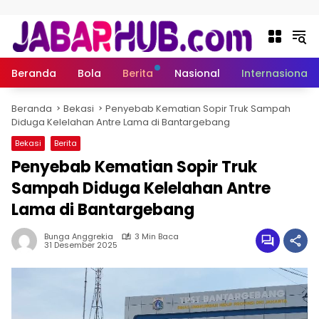
Langsung ke konten
Beranda
Bola
Berita
Nasional
Internasional
Beranda
Bekasi
Penyebab Kematian Sopir Truk Sampah
Diduga Kelelahan Antre Lama di Bantargebang
Bekasi
Berita
Penyebab Kematian Sopir Truk
Sampah Diduga Kelelahan Antre
Lama di Bantargebang
Bunga Anggrekia
3 Min Baca
31 Desember 2025