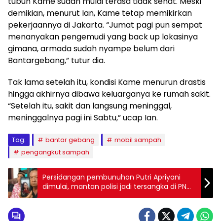
tubuh Kame sudah mulai terasa tidak sehat. Meski
demikian, menurut Ian, Kame tetap memikirkan
pekerjaannya di Jakarta. “Jumat pagi pun sempat
menanyakan pengemudi yang back up lokasinya
gimana, armada sudah nyampe belum dari
Bantargebang,” tutur dia.
Tak lama setelah itu, kondisi Kame menurun drastis
hingga akhirnya dibawa keluarganya ke rumah sakit.
“Setelah itu, sakit dan langsung meninggal,
meninggalnya pagi ini Sabtu,” ucap Ian.
Tag:
bantar gebang
mobil sampah
pengangkut sampah
Persidangan pembunuhan Putri Apriyani
dimulai, mantan polisi jadi tersangka di PN
Indramayu