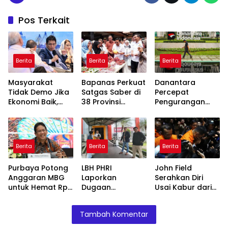
Pos Terkait
Berita
Berita
Berita
Masyarakat
Bapanas Perkuat
Danantara
Tidak Demo Jika
Satgas Saber di
Percepat
Ekonomi Baik,
38 Provinsi
Pengurangan
Purbaya: Ini yang
Jelang Ramadan
BUMN, Pangkas
Terjadi Sekarang!
Belasan Anak
Usaha TLKM dan
SMGR
Berita
Berita
Berita
Purbaya Potong
LBH PHRI
John Field
Anggaran MBG
Laporkan
Serahkan Diri
untuk Hemat Rp
Dugaan
Usai Kabur dari
135 Triliun,
Malpraktik, RSUD
OTT KPK di Bea
Dialihkan ke
Doris Sylvanus
Cukai
Tambah Komentar
Prioritas
Janjikan
Mendesak
Investigasi