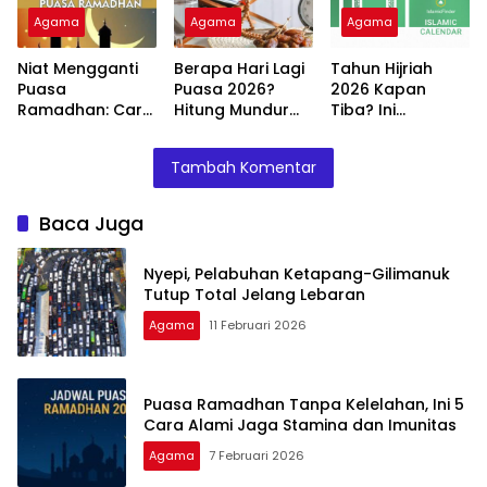
Agama
Agama
Agama
Niat Mengganti
Berapa Hari Lagi
Tahun Hijriah
Puasa
Puasa 2026?
2026 Kapan
Ramadhan: Cara
Hitung Mundur
Tiba? Ini
Melakukan dan
Ramadhan
Perhitungan dan
Syarat yang
Tahun Ini
Artinya bagi
Tambah Komentar
Harus Diketahui
Umat Islam
Baca Juga
Nyepi, Pelabuhan Ketapang-Gilimanuk
Tutup Total Jelang Lebaran
Agama
11 Februari 2026
Puasa Ramadhan Tanpa Kelelahan, Ini 5
Cara Alami Jaga Stamina dan Imunitas
Agama
7 Februari 2026