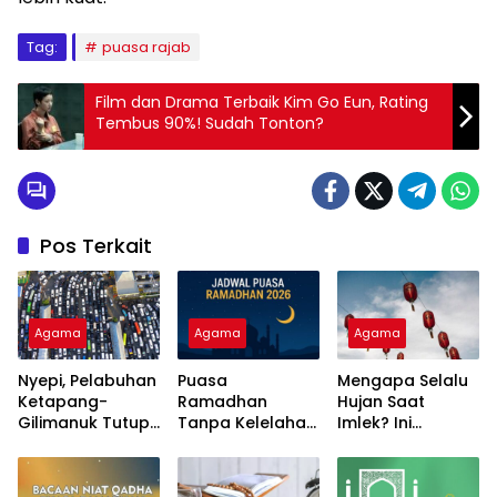
Tag:
puasa rajab
Film dan Drama Terbaik Kim Go Eun, Rating
Tembus 90%! Sudah Tonton?
Pos Terkait
Agama
Agama
Agama
Nyepi, Pelabuhan
Puasa
Mengapa Selalu
Ketapang-
Ramadhan
Hujan Saat
Gilimanuk Tutup
Tanpa Kelelahan,
Imlek? Ini
Total Jelang
Ini 5 Cara Alami
Penjelasan Ilmiah
Lebaran
Jaga Stamina
dan Maknanya
dan Imunitas