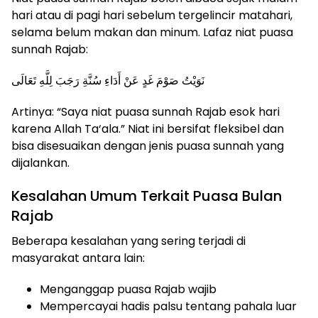
hari atau di pagi hari sebelum tergelincir matahari,
selama belum makan dan minum. Lafaz niat puasa
sunnah Rajab:
نَوَيْتُ صَوْمَ غَدٍ عَنْ أَدَاءِ سُنَّةِ رَجَبَ لِلَّهِ تَعَالَى
Artinya: “Saya niat puasa sunnah Rajab esok hari
karena Allah Ta‘ala.” Niat ini bersifat fleksibel dan
bisa disesuaikan dengan jenis puasa sunnah yang
dijalankan.
Kesalahan Umum Terkait Puasa Bulan
Rajab
Beberapa kesalahan yang sering terjadi di
masyarakat antara lain:
Menganggap puasa Rajab wajib
Mempercayai hadis palsu tentang pahala luar