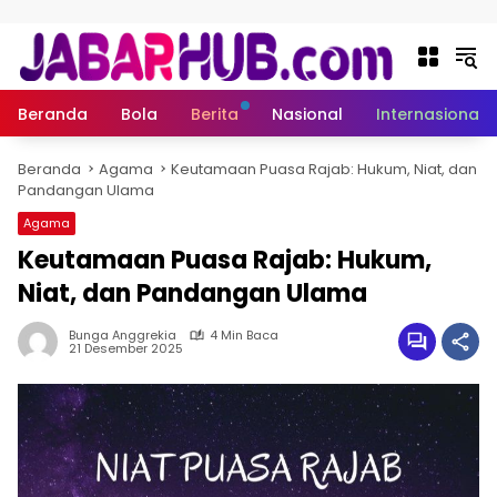
Langsung ke konten
Beranda
Bola
Berita
Nasional
Internasional
Beranda
Agama
Keutamaan Puasa Rajab: Hukum, Niat, dan
Pandangan Ulama
Agama
Keutamaan Puasa Rajab: Hukum,
Niat, dan Pandangan Ulama
Bunga Anggrekia
4 Min Baca
21 Desember 2025