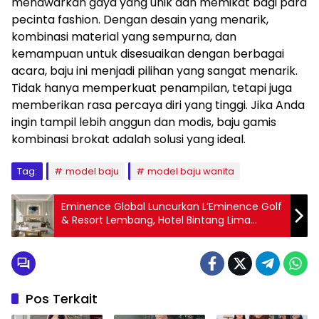
menawarkan gaya yang unik dan memikat bagi para
pecinta fashion. Dengan desain yang menarik,
kombinasi material yang sempurna, dan
kemampuan untuk disesuaikan dengan berbagai
acara, baju ini menjadi pilihan yang sangat menarik.
Tidak hanya memperkuat penampilan, tetapi juga
memberikan rasa percaya diri yang tinggi. Jika Anda
ingin tampil lebih anggun dan modis, baju gamis
kombinasi brokat adalah solusi yang ideal.
Tag:
model baju
model baju wanita
Eminence Global Luncurkan L’Eminence Golf
& Resort Lembang, Hotel Bintang Lima
Pertama di Bandung Barat
Pos Terkait