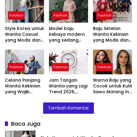
Fashion
Fashion
Fashion
Style Korea untuk
Model baju
Baju Setelan
Wanita Casual
kebaya modern
Wanita Kekinian
yang Modis dan
yang sedang
yang Modis dan
Menarik
tren tahun ini
Trendi untuk
Tampilan
Maksimal
Fashion
Fashion
Fashion
Celana Panjang
Jam Tangan
Warna Baju yang
Wanita Kekinian
Wanita yang Lagi
Cocok untuk Kulit
yang Wajib
Trend 2026,
Sawo Matang Ini
Dimiliki Tahun Ini
Pilihan Modis
Bikin Tampilan
untuk
Lebih Menarik
Tambah Komentar
Penampilan
Maksimal
Baca Juga