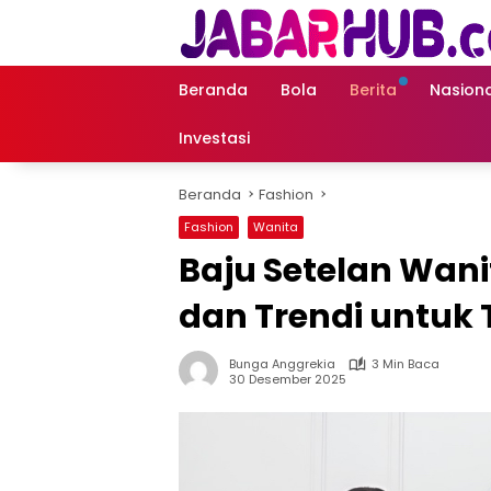
Langsung
ke
konten
Beranda
Bola
Berita
Nasiona
Investasi
Beranda
Fashion
Fashion
Wanita
Baju Setelan Wani
dan Trendi untuk
Bunga Anggrekia
3 Min Baca
30 Desember 2025