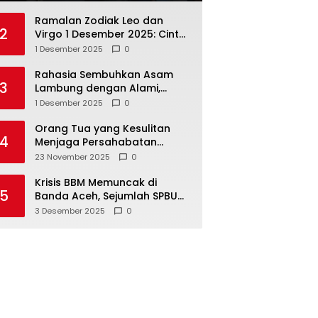
Ramalan Zodiak Leo dan
2
Virgo 1 Desember 2025: Cinta,
Karir, Kesehatan, dan
1 Desember 2025
0
Keuangan
Rahasia Sembuhkan Asam
3
Lambung dengan Alami,
Nomor 4 Disalahpahami
1 Desember 2025
0
Orang Tua yang Kesulitan
4
Menjaga Persahabatan
Biasanya Lakukan 8 Hal Ini
23 November 2025
0
Tanpa Sadar
Krisis BBM Memuncak di
5
Banda Aceh, Sejumlah SPBU
Tutup Total
3 Desember 2025
0