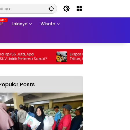
if
Lainnya
Wisata
755 Juta, Apa
Ekspor Perikanan 2025 Tembus Rp105
trik Pertama Suzuki?
Triliun, AS Jadi Pasar Utama
Popular Posts