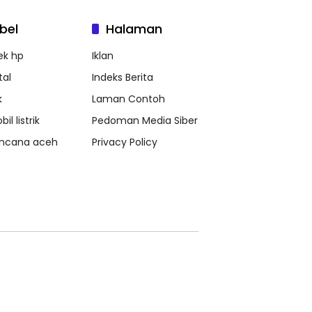
bel
Halaman
ek hp
Iklan
tal
Indeks Berita
k
Laman Contoh
il listrik
Pedoman Media Siber
ncana aceh
Privacy Policy