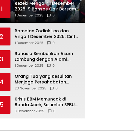
Rezeki Mengalir 1 Desember
1
2025! 9 Bansos Cair Bersama:
PKH, BPNT, dan KKS Mandiri
1 Desember 2025
0
Double
Ramalan Zodiak Leo dan
2
Virgo 1 Desember 2025: Cinta,
Karir, Kesehatan, dan
1 Desember 2025
0
Keuangan
Rahasia Sembuhkan Asam
3
Lambung dengan Alami,
Nomor 4 Disalahpahami
1 Desember 2025
0
Orang Tua yang Kesulitan
4
Menjaga Persahabatan
Biasanya Lakukan 8 Hal Ini
23 November 2025
0
Tanpa Sadar
Krisis BBM Memuncak di
5
Banda Aceh, Sejumlah SPBU
Tutup Total
3 Desember 2025
0