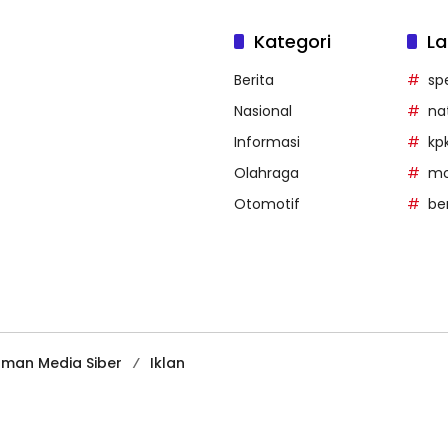
Kategori
La
Berita
sp
Nasional
na
Informasi
kp
Olahraga
mob
Otomotif
be
man Media Siber
Iklan