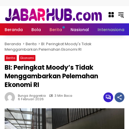
Langsung ke konten
Beranda
Bola
Berita
Nasional
Internasional
Beranda
Berita
BI: Peringkat Moody's Tidak
Menggambarkan Pelemahan Ekonomi RI
Berita
Ekonomi
BI: Peringkat Moody’s Tidak
Menggambarkan Pelemahan
Ekonomi RI
Bunga Anggrekia
3 Min Baca
6 Februari 2026