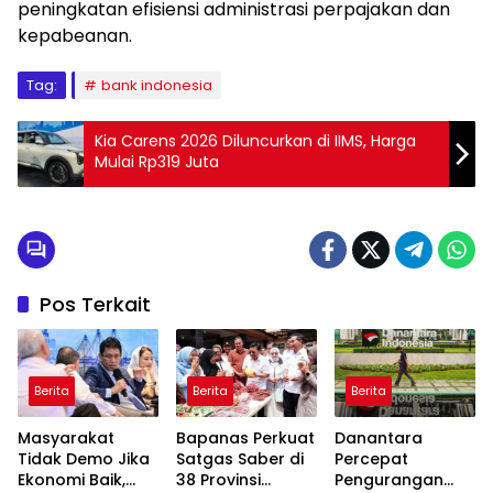
peningkatan efisiensi administrasi perpajakan dan
kepabeanan.
Tag:
bank indonesia
Kia Carens 2026 Diluncurkan di IIMS, Harga
Mulai Rp319 Juta
Pos Terkait
Berita
Berita
Berita
Masyarakat
Bapanas Perkuat
Danantara
Tidak Demo Jika
Satgas Saber di
Percepat
Ekonomi Baik,
38 Provinsi
Pengurangan