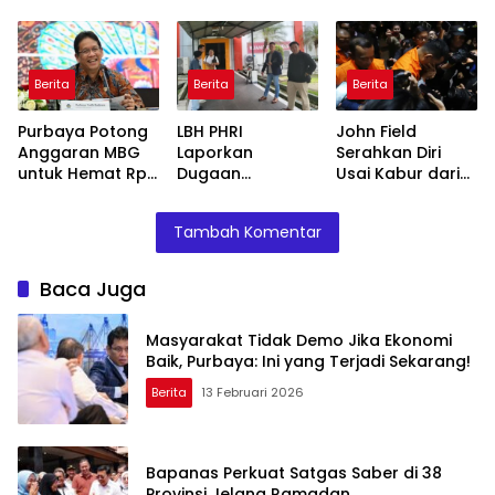
Purbaya: Ini yang
Jelang Ramadan
BUMN, Pangkas
Terjadi Sekarang!
Belasan Anak
Usaha TLKM dan
SMGR
Berita
Berita
Berita
Purbaya Potong
LBH PHRI
John Field
Anggaran MBG
Laporkan
Serahkan Diri
untuk Hemat Rp
Dugaan
Usai Kabur dari
135 Triliun,
Malpraktik, RSUD
OTT KPK di Bea
Dialihkan ke
Doris Sylvanus
Cukai
Tambah Komentar
Prioritas
Janjikan
Mendesak
Investigasi
Baca Juga
Masyarakat Tidak Demo Jika Ekonomi
Baik, Purbaya: Ini yang Terjadi Sekarang!
Berita
13 Februari 2026
Bapanas Perkuat Satgas Saber di 38
Provinsi Jelang Ramadan