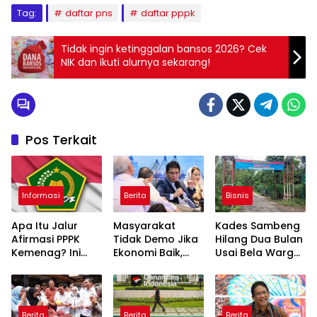
Tag:
daftar pns
daftar pppk
Tidak ingin ketinggalan bansos 2026? Cek
NIK dan ikuti alurnya sekarang!
Pos Terkait
Informasi
Berita
Bisnis
Apa Itu Jalur
Masyarakat
Kades Sambeng
Afirmasi PPPK
Tidak Demo Jika
Hilang Dua Bulan
Kemenag? Ini
Ekonomi Baik,
Usai Bela Warga
Skema Khusus
Purbaya: Ini yang
Tolak Tambang
yang Wajib
Terjadi Sekarang!
Diketahui
Berita
Berita
Berita