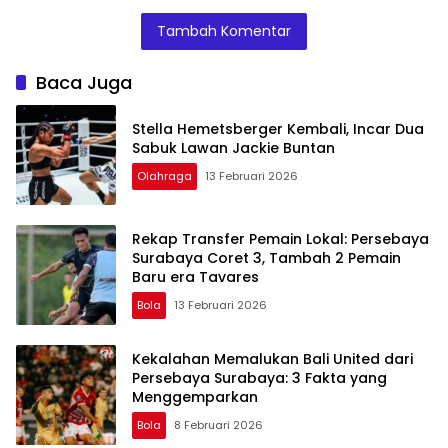
dengan Sistem
Sejarah Jika
Tambah Komentar
Multi-Tuan
Kalahkan
Rumah
Jepang!
Baca Juga
Stella Hemetsberger Kembali, Incar Dua
Sabuk Lawan Jackie Buntan
Olahraga
13 Februari 2026
Rekap Transfer Pemain Lokal: Persebaya
Surabaya Coret 3, Tambah 2 Pemain
Baru era Tavares
Bola
13 Februari 2026
Kekalahan Memalukan Bali United dari
Persebaya Surabaya: 3 Fakta yang
Menggemparkan
Bola
8 Februari 2026