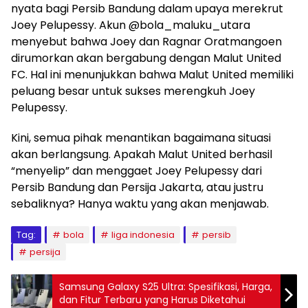
nyata bagi Persib Bandung dalam upaya merekrut
Joey Pelupessy. Akun @bola_maluku_utara
menyebut bahwa Joey dan Ragnar Oratmangoen
dirumorkan akan bergabung dengan Malut United
FC. Hal ini menunjukkan bahwa Malut United memiliki
peluang besar untuk sukses merengkuh Joey
Pelupessy.
Kini, semua pihak menantikan bagaimana situasi
akan berlangsung. Apakah Malut United berhasil
“menyelip” dan menggaet Joey Pelupessy dari
Persib Bandung dan Persija Jakarta, atau justru
sebaliknya? Hanya waktu yang akan menjawab.
Tag:
bola
liga indonesia
persib
persija
Samsung Galaxy S25 Ultra: Spesifikasi, Harga,
dan Fitur Terbaru yang Harus Diketahui