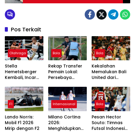
Pos Terkait
Olahraga
Bola
Bola
Stella
Rekap Transfer
Kekalahan
Hemetsberger
Pemain Lokal:
Memalukan Bali
Kembali, Incar
Persebaya
United dari
Dua Sabuk
Surabaya Coret
Persebaya
Lawan Jackie
3, Tambah 2
Surabaya: 3
Buntan
Pemain Baru era
Fakta yang
Tavares
Menggemparkan
F1
Internasional
Bola
Lando Norris:
Milano Cortina
Pesan Hector
Mobil F1 2026
2026:
Souto: Timnas
Mirip dengan F2
Menghidupkan
Futsal Indonesia
Olimpiade
Bisa Ciptakan