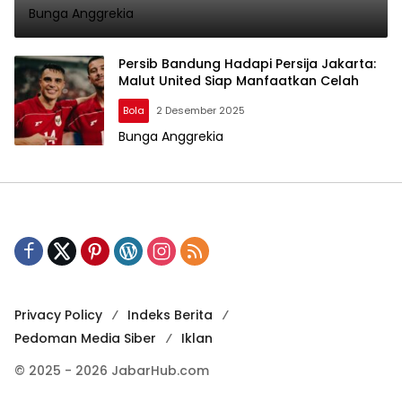
Bunga Anggrekia
ke Lazio?
Persib Bandung Hadapi Persija Jakarta:
Malut United Siap Manfaatkan Celah
Bola
2 Desember 2025
Bunga Anggrekia
Privacy Policy
Indeks Berita
Pedoman Media Siber
Iklan
© 2025 - 2026 JabarHub.com