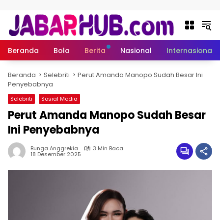
Langsung ke konten
Beranda
Bola
Berita
Nasional
Internasional
Beranda
Selebriti
Perut Amanda Manopo Sudah Besar Ini
Penyebabnya
Selebriti
Sosial Media
Perut Amanda Manopo Sudah Besar
Ini Penyebabnya
Bunga Anggrekia
3 Min Baca
18 Desember 2025