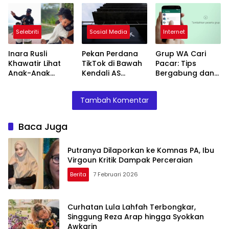
Dampak
Arap hingga
Membuatnya
Perceraian
Syokkan Awkarin
Tertarik
Selebriti
Sosial Media
Internet
Inara Rusli
Pekan Perdana
Grup WA Cari
Khawatir Lihat
TikTok di Bawah
Pacar: Tips
Anak-Anak
Kendali AS
Bergabung dan
Tinggal Bersama
Berujung Krisis
Menemukan
Virgoun, Soroti
Data dan Sensor
Pasangan Ideal
Tambah Komentar
Asap Rokok:
Batuk Sebulan
Baca Juga
Putranya Dilaporkan ke Komnas PA, Ibu
Virgoun Kritik Dampak Perceraian
Berita
7 Februari 2026
Curhatan Lula Lahfah Terbongkar,
Singgung Reza Arap hingga Syokkan
Awkarin