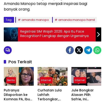
Amanda Manopo tetap menjadi inspirasi bagi
banyak orang.
Tag:
amanda manopo
amanda manopo hamil
Registrasi SIM Wajah 2026: Apa Itu Face
Recognition? Lengkap dengan Urgensinya
Pos Terkait
Berita
Internet
Internet
Putranya
Curhatan Lula
Jule Bongkar
Dilaporkan ke
Lahfah
Alasan Pilih
Komnas PA, Ibu
Terbongkar,
Safrie, Ini
Virgoun Kritik
Singgung Reza
Sifatnya yang