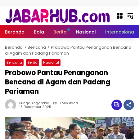
Langsung ke konten
Beranda
Bola
Berita
Nasional
Internasional
Beranda
Bencana
Prabowo Pantau Penanganan Bencana
di Agam dan Padang Pariaman
Bencana
Berita
Nasional
Prabowo Pantau Penanganan
Bencana di Agam dan Padang
Pariaman
Bunga Anggrekia
3 Min Baca
18 Desember 2025