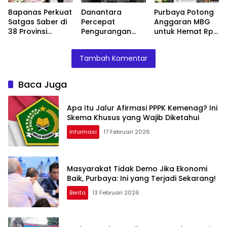
Bapanas Perkuat
Danantara
Purbaya Potong
Satgas Saber di
Percepat
Anggaran MBG
38 Provinsi
Pengurangan
untuk Hemat Rp
Jelang Ramadan
BUMN, Pangkas
135 Triliun,
Belasan Anak
Dialihkan ke
Tambah Komentar
Usaha TLKM dan
Prioritas
SMGR
Mendesak
Baca Juga
Apa Itu Jalur Afirmasi PPPK Kemenag? Ini
Skema Khusus yang Wajib Diketahui
Informasi
17 Februari 2026
Masyarakat Tidak Demo Jika Ekonomi
Baik, Purbaya: Ini yang Terjadi Sekarang!
Berita
13 Februari 2026