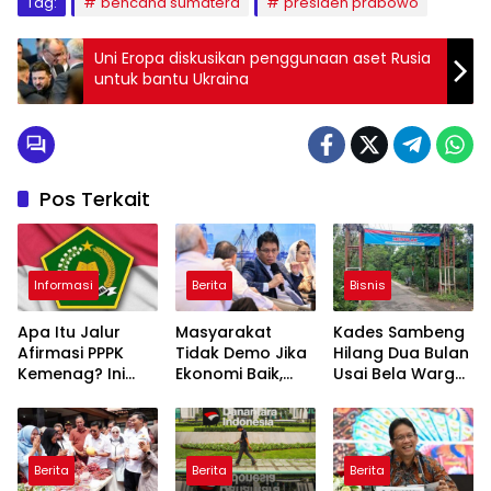
Tag:
bencana sumatera
presiden prabowo
Uni Eropa diskusikan penggunaan aset Rusia
untuk bantu Ukraina
Pos Terkait
Informasi
Berita
Bisnis
Apa Itu Jalur
Masyarakat
Kades Sambeng
Afirmasi PPPK
Tidak Demo Jika
Hilang Dua Bulan
Kemenag? Ini
Ekonomi Baik,
Usai Bela Warga
Skema Khusus
Purbaya: Ini yang
Tolak Tambang
yang Wajib
Terjadi Sekarang!
Diketahui
Berita
Berita
Berita