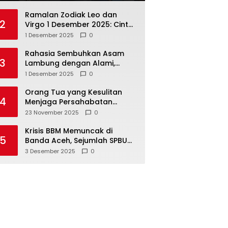
Ramalan Zodiak Leo dan
2
Virgo 1 Desember 2025: Cinta,
Karir, Kesehatan, dan
1 Desember 2025
0
Keuangan
Rahasia Sembuhkan Asam
3
Lambung dengan Alami,
Nomor 4 Disalahpahami
1 Desember 2025
0
Orang Tua yang Kesulitan
4
Menjaga Persahabatan
Biasanya Lakukan 8 Hal Ini
23 November 2025
0
Tanpa Sadar
Krisis BBM Memuncak di
5
Banda Aceh, Sejumlah SPBU
Tutup Total
3 Desember 2025
0