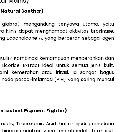
Akar Manis)
 Natural Soother)
a glabra) mengandung senyawa utama, yaitu
ra klinis dapat menghambat aktivitas tirosinase.
dung Licochalcone A, yang berperan sebagai agen
Kulit? Kombinasi kemampuan mencerahkan dan
icorice Extract ideal untuk semua jenis kulit,
ami kemerahan atau iritasi. Ia sangat bagus
noda pasca-inflamasi (PIH) yang sering muncul
rsistent Pigment Fighter)
edis, Tranexamic Acid kini menjadi primadona
 hiperpigmentasi yang membandel, termasuk