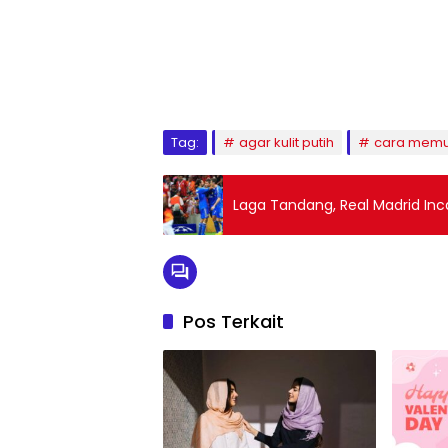
Tag:
agar kulit putih
cara memut
Laga Tandang, Real Madrid I
Pos Terkait