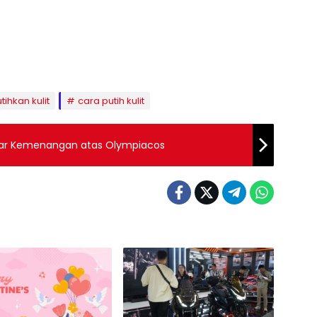
ihkan kulit
cara putih kulit
ncar Kemenangan atas Olympiacos