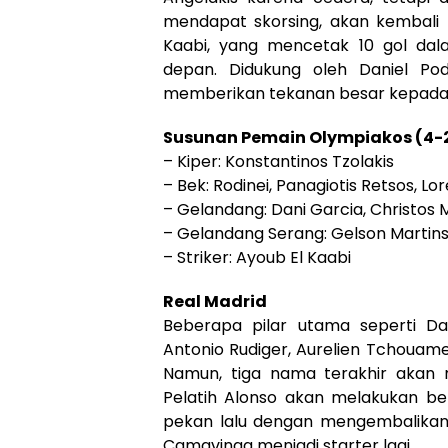
mendapat skorsing, akan kembali
Kaabi, yang mencetak 10 gol dal
depan. Didukung oleh Daniel Po
memberikan tekanan besar kepada 
Susunan Pemain Olympiakos (4-2
– Kiper: Konstantinos Tzolakis
– Bek: Rodinei, Panagiotis Retsos, Lo
– Gelandang: Dani Garcia, Christos 
– Gelandang Serang: Gelson Martins
– Striker: Ayoub El Kaabi
Real Madrid
Beberapa pilar utama seperti Dan
Antonio Rudiger, Aurelien Tchouam
Namun, tiga nama terakhir akan m
Pelatih Alonso akan melakukan b
pekan lalu dengan mengembalikan V
Camavinga menjadi starter lagi.