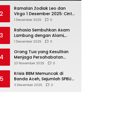
Ramalan Zodiak Leo dan
2
Virgo 1 Desember 2025: Cinta,
Karir, Kesehatan, dan
1 Desember 2025
0
Keuangan
Rahasia Sembuhkan Asam
3
Lambung dengan Alami,
Nomor 4 Disalahpahami
1 Desember 2025
0
Orang Tua yang Kesulitan
4
Menjaga Persahabatan
Biasanya Lakukan 8 Hal Ini
23 November 2025
0
Tanpa Sadar
Krisis BBM Memuncak di
5
Banda Aceh, Sejumlah SPBU
Tutup Total
3 Desember 2025
0