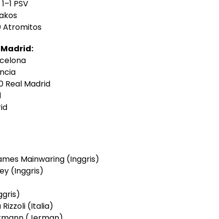
 1–1 PSV
iakos
0 Atromitos
 Madrid:
rcelona
encia
–0 Real Madrid
d
id
ames Mainwaring (Inggris)
y (Inggris)
ggris)
Rizzoli (Italia)
rmann (Jerman)