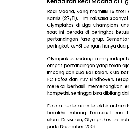
Kehadiran Real Madrid di L
Real Madrid, yang memiliki 15 trof
Kamis (27/11). Tim raksasa Spanyo
Olympiakos di Liga Champions unt
saat ini berada di peringkat ket
pertandingan fase grup. Sementara
peringkat ke-31 dengan hanya dua p
Olympiakos sedang menghadapi tan
empat pertandingan yang telah dij
imbang dan dua kali kalah. Klub be
FC Pafos dan PSV Eindhoven, tetapi
mereka berhasil memenangkan emp
kompetisi, sehingga bisa dibilang d
Dalam pertemuan terakhir antara ke
berakhir imbang. Termasuk hasil
silam. Di sisi lain, Olympiakos pern
pada Desember 2005.