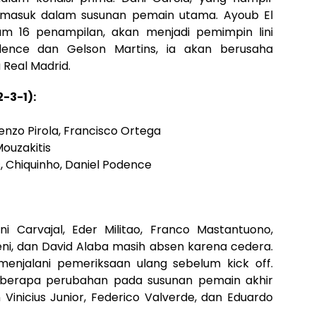
 masuk dalam susunan pemain utama. Ayoub El
am 16 penampilan, akan menjadi pemimpin lini
dence dan Gelson Martins, ia akan berusaha
Real Madrid.
-3-1):
renzo Pirola, Francisco Ortega
Mouzakitis
, Chiquinho, Daniel Podence
i Carvajal, Eder Militao, Franco Mastantuono,
eni, dan David Alaba masih absen karena cedera.
enjalani pemeriksaan ulang sebelum kick off.
eberapa perubahan pada susunan pemain akhir
inicius Junior, Federico Valverde, dan Eduardo