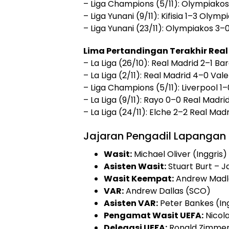
– Liga Champions (5/11): Olympiakos
– Liga Yunani (9/11): Kifisia 1–3 Olymp
– Liga Yunani (23/11): Olympiakos 3–
Lima Pertandingan Terakhir Real
– La Liga (26/10): Real Madrid 2–1 Ba
– La Liga (2/11): Real Madrid 4–0 Val
– Liga Champions (5/11): Liverpool 1
– La Liga (9/11): Rayo 0–0 Real Madri
– La Liga (24/11): Elche 2–2 Real Madr
Jajaran Pengadil Lapangan
Wasit:
Michael Oliver (Inggris)
Asisten Wasit:
Stuart Burt – J
Wasit Keempat:
Andrew Madle
VAR:
Andrew Dallas (SCO)
Asisten VAR:
Peter Bankes (In
Pengamat Wasit UEFA:
Nicola 
Delegasi UEFA:
Ronald Zimme