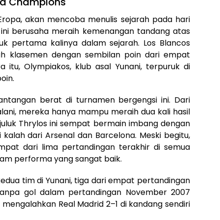
iga Champions
i Eropa, akan mencoba menulis sejarah pada hari
l ini berusaha meraih kemenangan tandang atas
uk pertama kalinya dalam sejarah. Los Blancos
ujuh klasemen dengan sembilan poin dari empat
 itu, Olympiakos, klub asal Yunani, terpuruk di
oin.
tangan berat di turnamen bergengsi ini. Dari
alani, mereka hanya mampu meraih dua kali hasil
rjuluk Thrylos ini sempat bermain imbang dengan
 kalah dari Arsenal dan Barcelona. Meski begitu,
at dari lima pertandingan terakhir di semua
alam performa yang sangat baik.
dua tim di Yunani, tiga dari empat pertandingan
 tanpa gol dalam pertandingan November 2007
ah mengalahkan Real Madrid 2–1 di kandang sendiri