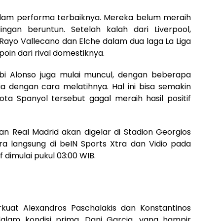
k dalam performa terbaiknya. Mereka belum meraih
gan beruntun. Setelah kalah dari Liverpool,
yo Vallecano dan Elche dalam dua laga La Liga
oin dari rival domestiknya.
bi Alonso juga mulai muncul, dengan beberapa
a dengan cara melatihnya. Hal ini bisa semakin
ota Spanyol tersebut gagal meraih hasil positif
n Real Madrid akan digelar di Stadion Georgios
ara langsung di beIN Sports Xtra dan Vidio pada
f dimulai pukul 03:00 WIB.
kuat Alexandros Paschalakis dan Konstantinos
dalam kondisi prima. Dani Garcia, yang hampir