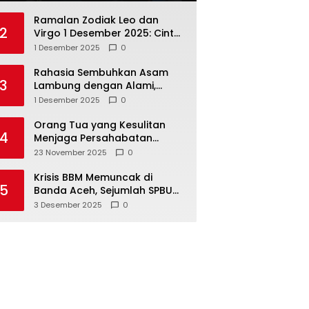
Ramalan Zodiak Leo dan
2
Virgo 1 Desember 2025: Cinta,
Karir, Kesehatan, dan
1 Desember 2025
0
Keuangan
Rahasia Sembuhkan Asam
3
Lambung dengan Alami,
Nomor 4 Disalahpahami
1 Desember 2025
0
Orang Tua yang Kesulitan
4
Menjaga Persahabatan
Biasanya Lakukan 8 Hal Ini
23 November 2025
0
Tanpa Sadar
Krisis BBM Memuncak di
5
Banda Aceh, Sejumlah SPBU
Tutup Total
3 Desember 2025
0