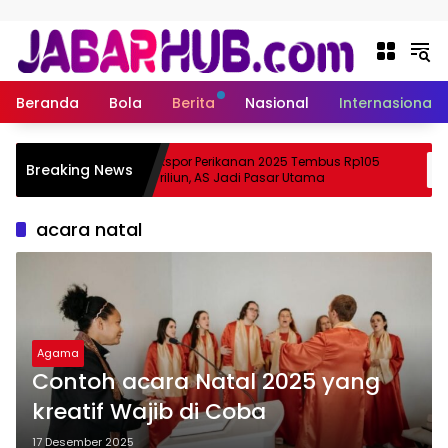
Langsung ke konten
Beranda
Bola
Berita
Nasional
Internasional
Apa
Ekspor Perikanan 2025 Tembus Rp105
Breaking News
ma Suzuki?
Triliun, AS Jadi Pasar Utama
acara natal
Agama
Contoh acara Natal 2025 yang
kreatif Wajib di Coba
17 Desember 2025