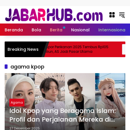
Langsung ke konten
Beranda
Bola
Berita
Nasional
Internasional
a
Ekspor Perikanan 2025 Tembus Rp105
Breaking News
a Suzuki?
Triliun, AS Jadi Pasar Utama
agama kpop
Agama
Idol Kpop yang Beragama Islam:
Profil dan Perjalanan Mereka di
Dunia Hiburan
27 Desember 2025