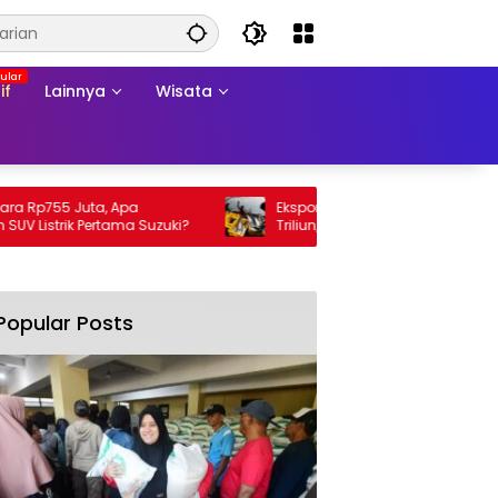
if
Lainnya
Wisata
Rp755 Juta, Apa
Ekspor Perikanan 2025 Tembus Rp105
Listrik Pertama Suzuki?
Triliun, AS Jadi Pasar Utama
Popular Posts