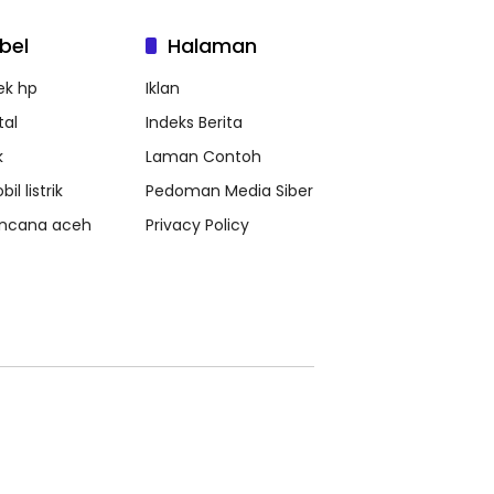
bel
Halaman
ek hp
Iklan
tal
Indeks Berita
k
Laman Contoh
il listrik
Pedoman Media Siber
ncana aceh
Privacy Policy