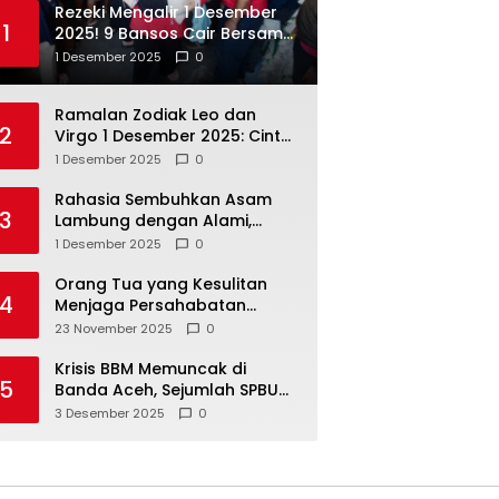
Rezeki Mengalir 1 Desember
1
2025! 9 Bansos Cair Bersama:
PKH, BPNT, dan KKS Mandiri
1 Desember 2025
0
Double
Ramalan Zodiak Leo dan
2
Virgo 1 Desember 2025: Cinta,
Karir, Kesehatan, dan
1 Desember 2025
0
Keuangan
Rahasia Sembuhkan Asam
3
Lambung dengan Alami,
Nomor 4 Disalahpahami
1 Desember 2025
0
Orang Tua yang Kesulitan
4
Menjaga Persahabatan
Biasanya Lakukan 8 Hal Ini
23 November 2025
0
Tanpa Sadar
Krisis BBM Memuncak di
5
Banda Aceh, Sejumlah SPBU
Tutup Total
3 Desember 2025
0