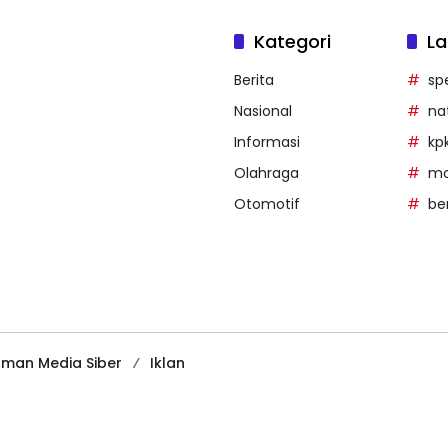
Kategori
La
Berita
sp
Nasional
na
Informasi
kp
Olahraga
mob
Otomotif
be
man Media Siber
Iklan