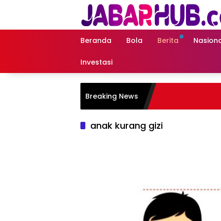
Langsung
ke
konten
Beranda
Bola
Berita
Nasiona
Investasi
Breaking News
anak kurang gizi