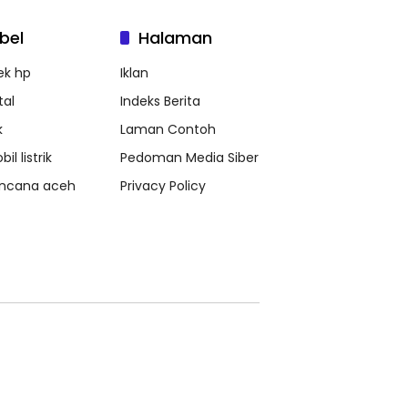
bel
Halaman
ek hp
Iklan
tal
Indeks Berita
k
Laman Contoh
il listrik
Pedoman Media Siber
ncana aceh
Privacy Policy