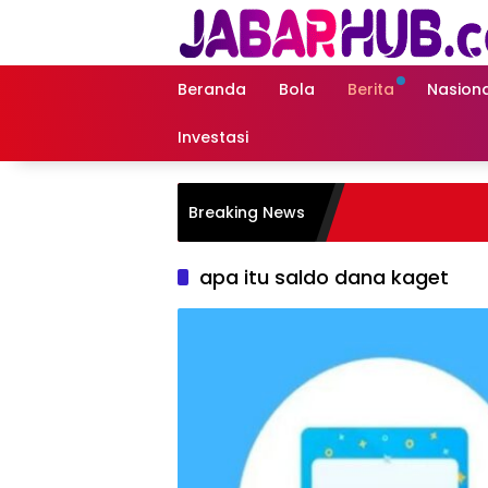
Langsung
ke
konten
Beranda
Bola
Berita
Nasiona
Investasi
Breaking News
apa itu saldo dana kaget