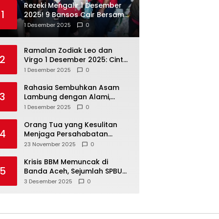
Rezeki Mengalir 1 Desember
1
2025! 9 Bansos Cair Bersama:
PKH, BPNT, dan KKS Mandiri
1 Desember 2025
0
Double
Ramalan Zodiak Leo dan
2
Virgo 1 Desember 2025: Cinta,
Karir, Kesehatan, dan
1 Desember 2025
0
Keuangan
Rahasia Sembuhkan Asam
3
Lambung dengan Alami,
Nomor 4 Disalahpahami
1 Desember 2025
0
Orang Tua yang Kesulitan
4
Menjaga Persahabatan
Biasanya Lakukan 8 Hal Ini
23 November 2025
0
Tanpa Sadar
Krisis BBM Memuncak di
5
Banda Aceh, Sejumlah SPBU
Tutup Total
3 Desember 2025
0