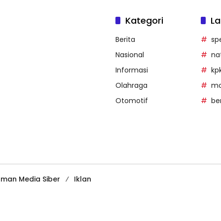
Kategori
La
Berita
sp
Nasional
na
Informasi
kp
Olahraga
mob
Otomotif
be
man Media Siber
Iklan