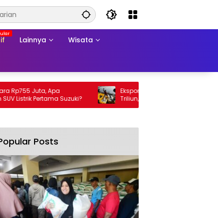
if
Lainnya
Wisata
Rp755 Juta, Apa
Ekspor Perikanan 2025 Tembus Rp105
istrik Pertama Suzuki?
Triliun, AS Jadi Pasar Utama
Popular Posts