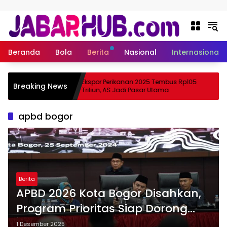
Langsung ke konten
Beranda
Bola
Berita
Nasional
Internasional
 Apa
Ekspor Perikanan 2025 Tembus Rp105
Breaking News
ama Suzuki?
Triliun, AS Jadi Pasar Utama
apbd bogor
Berita
APBD 2026 Kota Bogor Disahkan,
Program Prioritas Siap Dorong
Pembangunan Kota
1 Desember 2025