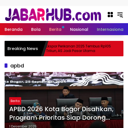
Langsung ke konten
Beranda
Bola
Berita
Nasional
Internasional
 Apa
Ekspor Perikanan 2025 Tembus Rp105
Breaking News
ama Suzuki?
Triliun, AS Jadi Pasar Utama
apbd
Berita
APBD 2026 Kota Bogor Disahkan,
Program Prioritas Siap Dorong
Pembangunan Kota
1 Desember 2025