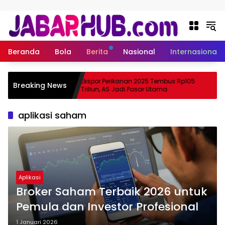
Langsung ke konten
Beranda
Bola
Berita
Nasional
Internasional
 Apa
Ekspor Perikanan 2025 Tembus Rp105
Breaking News
ama Suzuki?
Triliun, AS Jadi Pasar Utama
aplikasi saham
Aplikasi
Broker Saham Terbaik 2026 untuk
Pemula dan Investor Profesional
1 Januari 2026