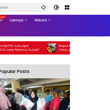
if
Lainnya
Wisata
755 Juta, Apa
Ekspor Perikanan 2025 Tembus Rp105
trik Pertama Suzuki?
Triliun, AS Jadi Pasar Utama
Popular Posts