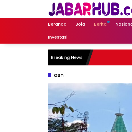
Langsung
ke
konten
Beranda
Bola
Berita
Nasiona
Investasi
Breaking News
asn