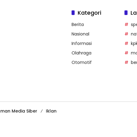
Kategori
La
Berita
sp
Nasional
na
Informasi
kp
Olahraga
mob
Otomotif
be
man Media Siber
Iklan