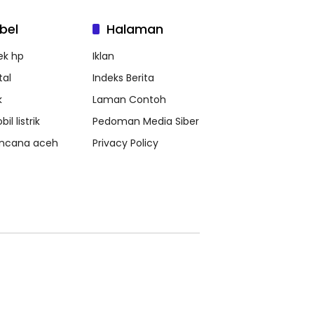
bel
Halaman
ek hp
Iklan
tal
Indeks Berita
k
Laman Contoh
il listrik
Pedoman Media Siber
ncana aceh
Privacy Policy