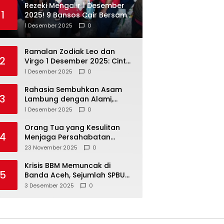
Rezeki Mengalir 1 Desember
1
2025! 9 Bansos Cair Bersama:
PKH, BPNT, dan KKS Mandiri
1 Desember 2025
0
Double
Ramalan Zodiak Leo dan
2
Virgo 1 Desember 2025: Cinta,
Karir, Kesehatan, dan
1 Desember 2025
0
Keuangan
Rahasia Sembuhkan Asam
3
Lambung dengan Alami,
Nomor 4 Disalahpahami
1 Desember 2025
0
Orang Tua yang Kesulitan
4
Menjaga Persahabatan
Biasanya Lakukan 8 Hal Ini
23 November 2025
0
Tanpa Sadar
Krisis BBM Memuncak di
5
Banda Aceh, Sejumlah SPBU
Tutup Total
3 Desember 2025
0