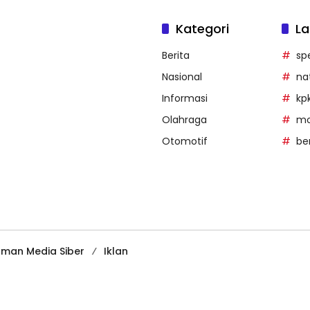
Kategori
La
Berita
sp
Nasional
na
Informasi
kp
Olahraga
mob
Otomotif
be
man Media Siber
Iklan