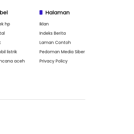
bel
Halaman
ek hp
Iklan
tal
Indeks Berita
k
Laman Contoh
il listrik
Pedoman Media Siber
ncana aceh
Privacy Policy