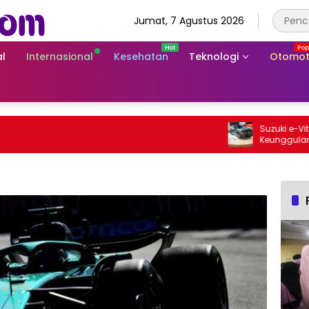
Jumat, 7 Agustus 2026
l
Internasional
Kesehatan
Teknologi
Otomot
Suzuki e-Vitara 
Keunggulan SUV L