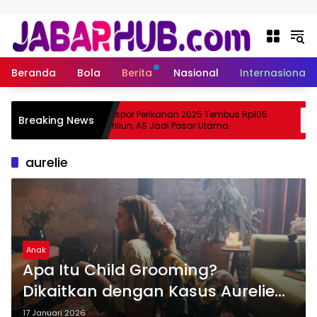
Langsung ke konten
Beranda
Bola
Berita
Nasional
Internasional
pa
Ekspor Perikanan 2025 Tembus Rp105
Breaking News
a Suzuki?
Triliun, AS Jadi Pasar Utama
aurelie
Anak
Apa Itu Child Grooming?
Dikaitkan dengan Kasus Aurelie
Moeremans
17 Januari 2026