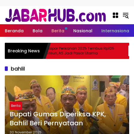
Langsung ke konten
Beranda
Bola
Berita
Nasional
Internasional
Apa
Ekspor Perikanan 2025 Tembus Rp105
Breaking News
ma Suzuki?
Triliun, AS Jadi Pasar Utama
bahlil
Berita
Bupati Gumas Diperiksa KPK,
Bahlil Beri Pernyataan
30 November 2025