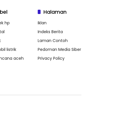
bel
Halaman
ek hp
Iklan
tal
Indeks Berita
k
Laman Contoh
il listrik
Pedoman Media Siber
ncana aceh
Privacy Policy