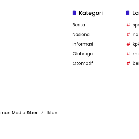
Kategori
La
Berita
sp
Nasional
na
Informasi
kp
Olahraga
mob
Otomotif
be
man Media Siber
Iklan