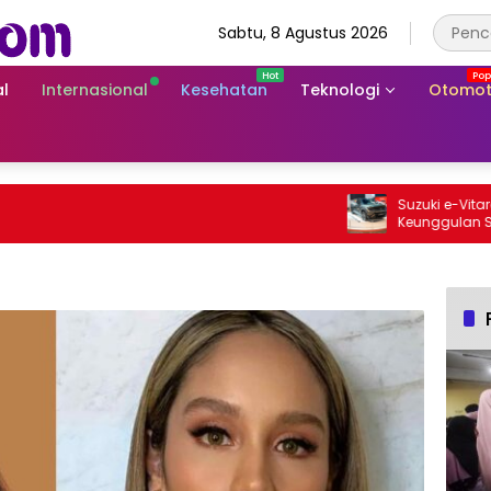
Sabtu, 8 Agustus 2026
l
Internasional
Kesehatan
Teknologi
Otomot
Suzuki e-Vitara Rp7
Keunggulan SUV List