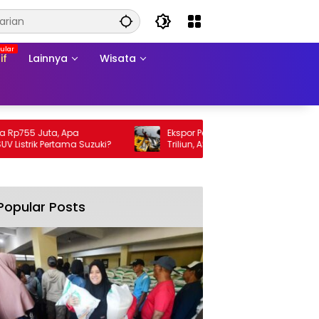
if
Lainnya
Wisata
55 Juta, Apa
Ekspor Perikanan 2025 Tembus Rp105
rik Pertama Suzuki?
Triliun, AS Jadi Pasar Utama
Popular Posts