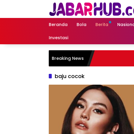
Langsung
ke
konten
Beranda
Bola
Berita
Nasiona
Investasi
Breaking News
baju cocok