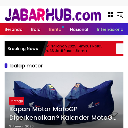
Langsung ke konten
Beranda
Bola
Berita
Nasional
Internasional
Ekspor Perikanan 2025 Tembus Rp105
A
Breaking News
Suzuki?
Triliun, AS Jadi Pasar Utama
S
balap motor
Motogp
Kapan Motor MotoGP
Diperkenalkan? Kalender MotoGP
2026
3 Januari 2026