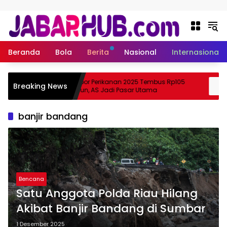
Langsung ke konten
Beranda
Bola
Berita
Nasional
Internasional
Ekspor Perikanan 2025 Tembus Rp105
Breaking News
 Suzuki?
Triliun, AS Jadi Pasar Utama
banjir bandang
Bencana
Satu Anggota Polda Riau Hilang
Akibat Banjir Bandang di Sumbar
1 Desember 2025