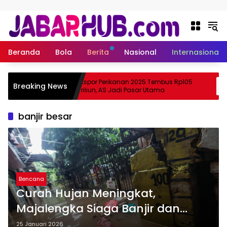
Langsung ke konten
Beranda
Bola
Berita
Nasional
Internasional
pa
Ekspor Perikanan 2025 Tembus Rp105
Breaking News
ma Suzuki?
Triliun, AS Jadi Pasar Utama
banjir besar
Bencana
Curah Hujan Meningkat,
Majalengka Siaga Banjir dan
Longsor Akhir Januari
25 Januari 2026