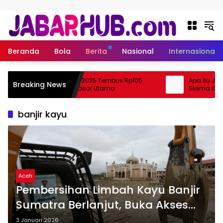
Langsung ke konten
Beranda
Bola
Berita
Nasional
Internasional
Ekspor Perikanan 2025 Tembus Rp105
Apa Itu Jalur
Breaking News
Triliun, AS Jadi Pasar Utama
Skema Khusus
banjir kayu
Aceh
Pembersihan Limbah Kayu Banjir
Sumatra Berlanjut, Buka Akses
Jalan Ditekankan
3 Januari 2026