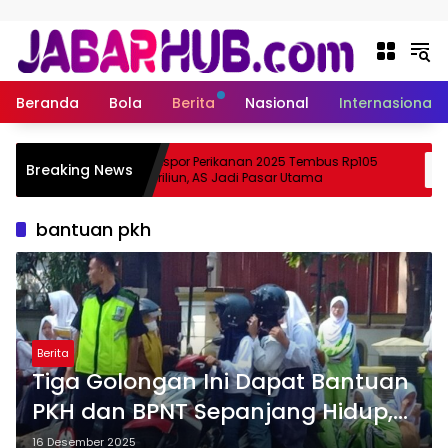
Langsung ke konten
Beranda
Bola
Berita
Nasional
Internasional
pa
Ekspor Perikanan 2025 Tembus Rp105
Breaking News
a Suzuki?
Triliun, AS Jadi Pasar Utama
bantuan pkh
Berita
Tiga Golongan Ini Dapat Bantuan
PKH dan BPNT Sepanjang Hidup,
Cair Dua Kali
16 Desember 2025