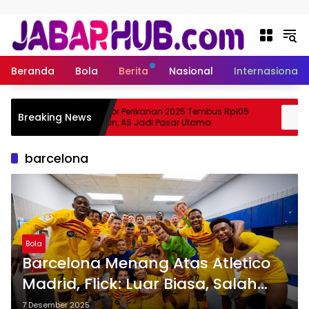
Langsung ke konten
Beranda
Bola
Berita
Nasional
Internasional
Ekspor Perikanan 2025 Tembus Rp105
A
Breaking News
Suzuki?
Triliun, AS Jadi Pasar Utama
S
barcelona
Bola
Barcelona Menang Atas Atletico
Madrid, Flick: Luar Biasa, Salah
Satu yang Terbaik Musim Ini
7 Desember 2025