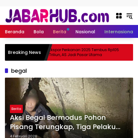
Langsung ke konten
Beranda
Bola
Berita
Nasional
Internasional
 Apa
Ekspor Perikanan 2025 Tembus Rp105
Breaking News
ama Suzuki?
Triliun, AS Jadi Pasar Utama
begal
Berita
Aksi Begal Bermodus Pohon
Pisang Terungkap, Tiga Pelaku
Nyaris Dihakimi Massa di Garut
4 Februari 2026