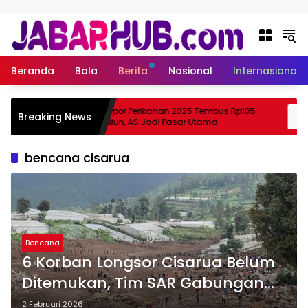
Langsung ke konten
Beranda
Bola
Berita
Nasional
Internasional
a
Ekspor Perikanan 2025 Tembus Rp105
Breaking News
a Suzuki?
Triliun, AS Jadi Pasar Utama
bencana cisarua
Bencana
6 Korban Longsor Cisarua Belum
Ditemukan, Tim SAR Gabungan
Percepat Pencarian
2 Februari 2026