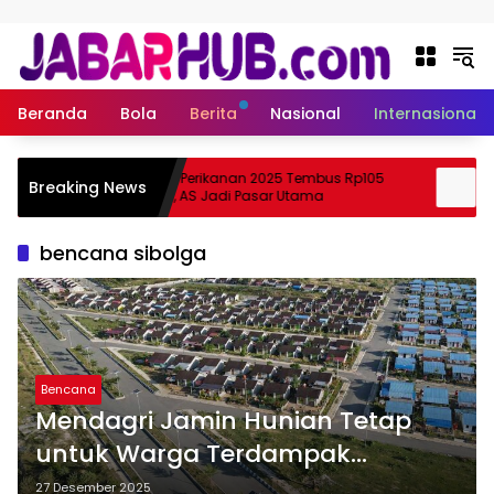
Langsung ke konten
Beranda
Bola
Berita
Nasional
Internasional
Ekspor Perikanan 2025 Tembus Rp105
Apa
Breaking News
zuki?
Triliun, AS Jadi Pasar Utama
Ske
bencana sibolga
Bencana
Mendagri Jamin Hunian Tetap
untuk Warga Terdampak
Bencana di Sibolga
27 Desember 2025