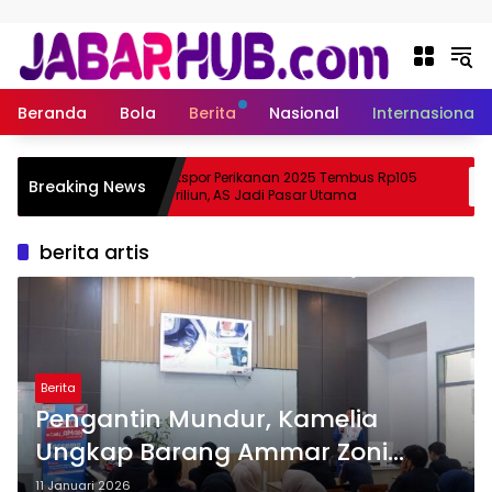
Langsung ke konten
Beranda
Bola
Berita
Nasional
Internasional
Apa
Ekspor Perikanan 2025 Tembus Rp105
Breaking News
ma Suzuki?
Triliun, AS Jadi Pasar Utama
berita artis
Berita
Pengantin Mundur, Kamelia
Ungkap Barang Ammar Zoni
Sudah di Rumah: Tinggal
11 Januari 2026