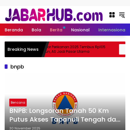
Langsung ke konten
Beranda
Bola
Berita
Nasional
Internasional
a
Ekspor Perikanan 2025 Tembus Rp105
Breaking News
 Suzuki?
Triliun, AS Jadi Pasar Utama
bnpb
Bencana
BNPB: Longsoran Tanah 50 Km
Putus Akses Tapanuli Tengah dan
Sibolga, Butuh 3 Hari
30 November 2025