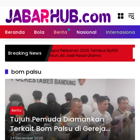
Langsung ke konten
Beranda
Bola
Berita
Nasional
Internasional
Apa
Ekspor Perikanan 2025 Tembus Rp105
Breaking News
ma Suzuki?
Triliun, AS Jadi Pasar Utama
bom palsu
Berita
Tujuh Pemuda Diamankan
Terkait Bom Palsu di Gereja
Bandung
24 Desember 2025